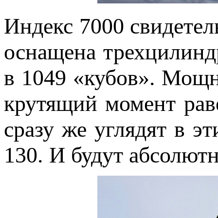
Индекс 7000 свидетель
оснащена трехцилинд
в 1049 «кубов». Мощно
крутящий момент раве
сразу же углядят в э
130. И будут абсолют