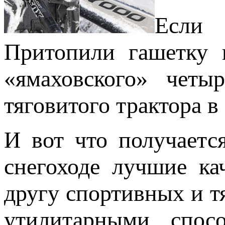
Если 
Притопили гашетку 
«ямаховского» четы
тяговитого трактора в
И вот что получается
снегоходе лучшие ка
другу спортивных и т
утилитарными спос