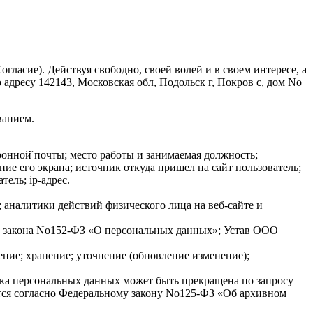
ласие). Действуя свободно, своей волей и в своем интересе, а
дресу 142143, Московская обл, Подольск г, Покров с, дом No
ванием.
нной̆ почты; место работы и занимаемая должность;
ие его экрана; источник откуда пришел на сайт пользователь;
тель; ip-адрес.
налитики действий физического лица на веб-сайте и
ого закона No152-ФЗ «О персональных данных»; Устав ООО
ение; хранение; уточнение (обновление изменение);
ка персональных данных может быть прекращена по запросу
тся согласно Федеральному закону No125-ФЗ «Об архивном