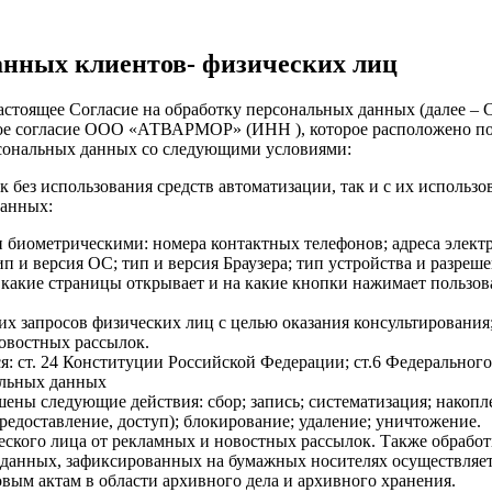
анных клиентов- физических лиц
астоящее Согласие на обработку персональных данных (далее – Сог
вое согласие ООО «АТВАРМОР» (ИНН ), которое расположено по а
рсональных данных со следующими условиями:
 без использования средств автоматизации, так и с их использо
данных:
иометрическими: номера контактных телефонов; адреса электро
 и версия ОС; тип и версия Браузера; тип устройства и разрешен
а; какие страницы открывает и на какие кнопки нажимает пользова
 запросов физических лиц с целью оказания консультирования; а
новостных рассылок.
: ст. 24 Конституции Российской Федерации; ст.6 Федеральн
альных данных
ны следующие действия: сбор; запись; систематизация; накопл
предоставление, доступ); блокирование; удаление; уничтожение.
ского лица от рекламных и новостных рассылок. Также обработ
 данных, зафиксированных на бумажных носителях осуществляе
овым актам в области архивного дела и архивного хранения.