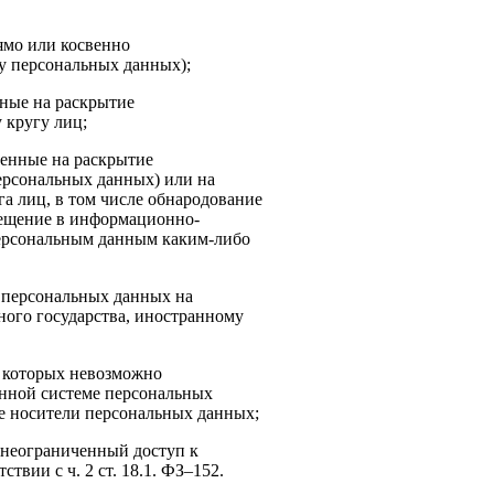
ямо или косвенно
у персональных данных);
нные на раскрытие
 кругу лиц;
енные на раскрытие
ерсональных данных) или на
а лиц, в том числе обнародование
мещение в информационно-
персональным данным каким-либо
 персональных данных на
ного государства, иностранному
е которых невозможно
нной системе персональных
е носители персональных данных;
 неограниченный доступ к
вии с ч. 2 ст. 18.1. ФЗ–152.