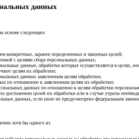
ональных данных
на основе следующих
м конкретных, заранее определенных и законных целей;
тимой с целями сбора персональных данных;
нальные данные, обработка которых осуществляется в целях, н
ечают целям их обработки;
ональных данных заявленным целям обработки;
ых по отношению к заявленным целям их обработки;
ерсональных данных по отношению к целям обработки персональ
о достижении целей их обработки или в случае утраты необход
ьных данных, если иное не предусмотрено федеральным законо
ичии хотя бы одного из
ия субъекта персональных данных на обработку его персональн